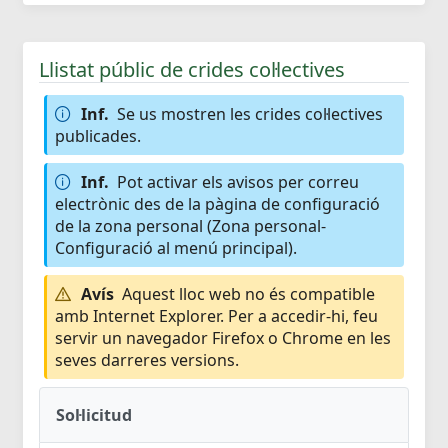
Llistat públic de crides col·lectives
Inf.
Se us mostren les crides col·lectives
publicades.
Inf.
Pot activar els avisos per correu
electrònic des de la pàgina de configuració
de la zona personal (Zona personal-
Configuració al menú principal).
Avís
Aquest lloc web no és compatible
amb Internet Explorer. Per a accedir-hi, feu
servir un navegador Firefox o Chrome en les
seves darreres versions.
Sol·licitud