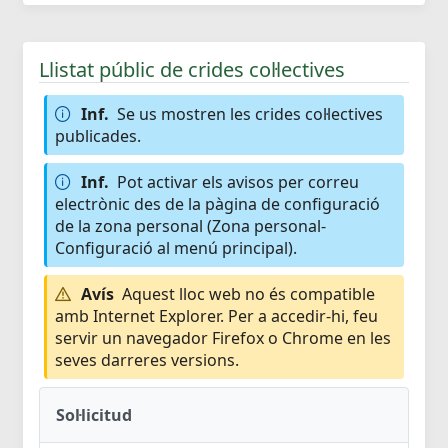
Llistat públic de crides col·lectives
Inf.
Se us mostren les crides col·lectives
publicades.
Inf.
Pot activar els avisos per correu
electrònic des de la pàgina de configuració
de la zona personal (Zona personal-
Configuració al menú principal).
Avís
Aquest lloc web no és compatible
amb Internet Explorer. Per a accedir-hi, feu
servir un navegador Firefox o Chrome en les
seves darreres versions.
Sol·licitud