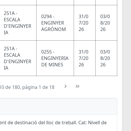
251A -
0294 -
31/0
03/0
ESCALA
ENGINYER
7/20
8/20
D'ENGINYER
AGRÒNOM
26
26
IA
251A -
0255 -
31/0
03/0
ESCALA
ENGINYERIA
7/20
8/20
D'ENGINYER
DE MINES
26
26
IA
10 de 180, pàgina 1 de 18
t de destinació del lloc de treball. Cat: Nivell de