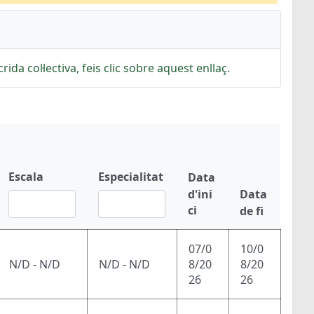
rida col·lectiva, feis clic sobre aquest enllaç.
Escala
Especialitat
Data
d'ini
Data
ci
de fi
07/0
10/0
N/D - N/D
N/D - N/D
8/20
8/20
26
26