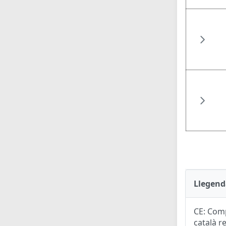
Llegend
CE: Comp
català r