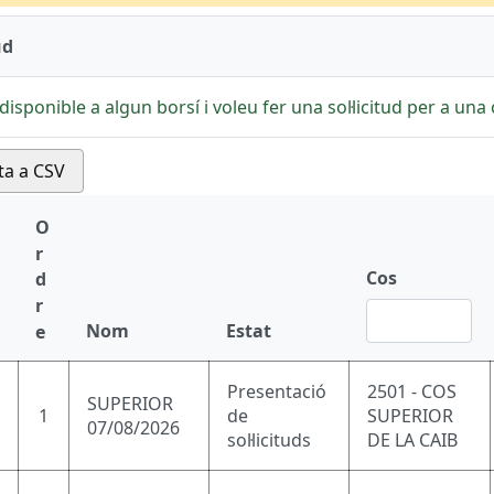
ud
disponible a algun borsí i voleu fer una sol·licitud per a una c
ta a CSV
O
r
Cos
d
r
Nom
Estat
e
Presentació
2501 - COS
SUPERIOR
1
de
SUPERIOR
07/08/2026
sol·licituds
DE LA CAIB