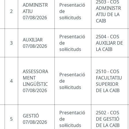
2503 - COS
ADMINISTR
Presentació
ADMINISTR
2
ATIU
de
ATIU DE LA
07/08/2026
sol·licituds
CAIB
Presentació
2504 - COS
AUXILIAR
3
de
AUXILIAR DE
07/08/2026
sol·licituds
LA CAIB
ASSESSORA
2510 - COS
Presentació
MENT
FACULTATIU
4
de
LINGÜÍSTIC
SUPERIOR
sol·licituds
07/08/2026
DE LA CAIB
Presentació
2502 - COS
GESTIÓ
5
de
DE GESTIÓ
07/08/2026
sol·licituds
DE LA CAIB