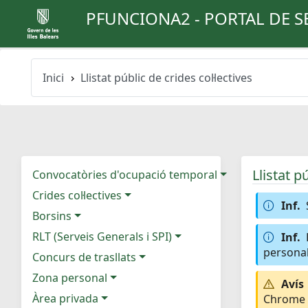
PFUNCIONA2 - PORTAL DE S
Inici
Llistat públic de crides col·lectives
Llistat p
Convocatòries d'ocupació temporal
Crides col·lectives
Inf.
Borsins
RLT (Serveis Generals i SPI)
Inf.
personal
Concurs de trasllats
Zona personal
Avís
Àrea privada
Chrome e