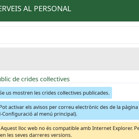
ERVEIS AL PERSONAL
úblic de crides col·lectives
Se us mostren les crides col·lectives publicades.
Pot activar els avisos per correu electrònic des de la pàgin
-Configuració al menú principal).
Aquest lloc web no és compatible amb Internet Explorer. Per
n les seves darreres versions.