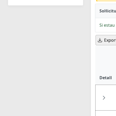
Sol·licit
Si estau 
Expor
Detall