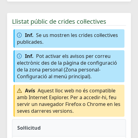
Llistat públic de crides col·lectives
Inf.
Se us mostren les crides col·lectives
publicades.
Inf.
Pot activar els avisos per correu
electrònic des de la pàgina de configuració
de la zona personal (Zona personal-
Configuració al menú principal).
Avís
Aquest lloc web no és compatible
amb Internet Explorer. Per a accedir-hi, feu
servir un navegador Firefox o Chrome en les
seves darreres versions.
Sol·licitud