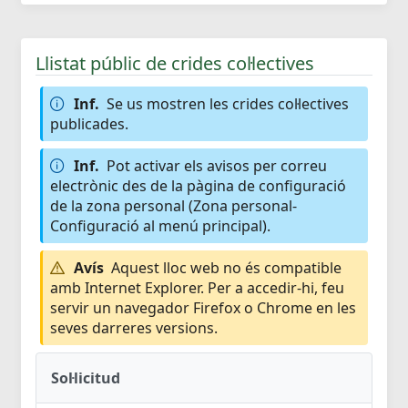
Llistat públic de crides col·lectives
Inf.
Se us mostren les crides col·lectives
publicades.
Inf.
Pot activar els avisos per correu
electrònic des de la pàgina de configuració
de la zona personal (Zona personal-
Configuració al menú principal).
Avís
Aquest lloc web no és compatible
amb Internet Explorer. Per a accedir-hi, feu
servir un navegador Firefox o Chrome en les
seves darreres versions.
Sol·licitud