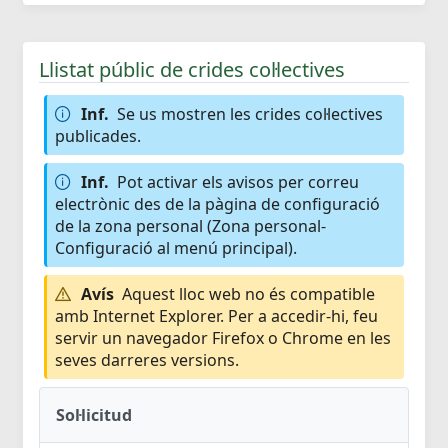
Llistat públic de crides col·lectives
Inf.
Se us mostren les crides col·lectives
publicades.
Inf.
Pot activar els avisos per correu
electrònic des de la pàgina de configuració
de la zona personal (Zona personal-
Configuració al menú principal).
Avís
Aquest lloc web no és compatible
amb Internet Explorer. Per a accedir-hi, feu
servir un navegador Firefox o Chrome en les
seves darreres versions.
Sol·licitud