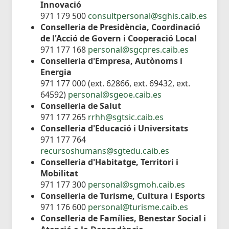
Innovació
971 179 500
consultpersonal@sghis.caib.es
Conselleria de Presidència, Coordinació
de l'Acció de Govern i Cooperació Local
971 177 168
personal@sgcpres.caib.es
Conselleria d'Empresa, Autònoms i
Energia
971 177 000 (ext. 62866, ext. 69432, ext.
64592)
personal@sgeoe.caib.es
Conselleria de Salut
971 177 265
rrhh@sgtsic.caib.es
Conselleria d'Educació i Universitats
971 177 764
recursoshumans@sgtedu.caib.es
Conselleria d'Habitatge, Territori i
Mobilitat
971 177 300
personal@sgmoh.caib.es
Conselleria de Turisme, Cultura i Esports
971 176 600
personal@turisme.caib.es
Conselleria de Famílies, Benestar Social i