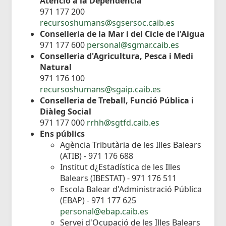
Atenció a la Dependència
971 177 200
recursoshumans@sgsersoc.caib.es
Conselleria de la Mar i del Cicle de l'Aigua
971 177 600
personal@sgmar.caib.es
Conselleria d'Agricultura, Pesca i Medi
Natural
971 176 100
recursoshumans@sgaip.caib.es
Conselleria de Treball, Funció Pública i
Diàleg Social
971 177 000
rrhh@sgtfd.caib.es
Ens públics
Agència Tributària de les Illes Balears
(ATIB) - 971 176 688
Institut d¿Estadística de les Illes
Balears (IBESTAT) - 971 176 511
Escola Balear d'Administració Pública
(EBAP) - 971 177 625
personal@ebap.caib.es
Servei d'Ocupació de les Illes Balears