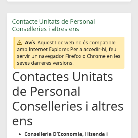
Contacte Unitats de Personal
Conselleries i altres ens
Avís
Aquest lloc web no és compatible
amb Internet Explorer. Per a accedir-hi, feu
servir un navegador Firefox o Chrome en les
seves darreres versions.
Contactes Unitats
de Personal
Conselleries i altres
ens
Conselleria D'Economia, Hisenda i