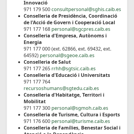
Innovació
971 179 500
consultpersonal@sghis.caib.es
Conselleria de Presidència, Coordinació
de l'Acció de Govern i Cooperació Local
971 177 168
personal@sgcpres.caib.es
Conselleria d'Empresa, Autònoms i
Energia
971 177 000 (ext. 62866, ext. 69432, ext.
64592)
personal@sgeoe.caib.es
Conselleria de Salut
971 177 265
rrhh@sgtsic.caib.es
Conselleria d'Educació i Universitats
971 177 764
recursoshumans@sgtedu.caib.es
Conselleria d'Habitatge, Territori i
Mobilitat
971 177 300
personal@sgmoh.caib.es
Conselleria de Turisme, Cultura i Esports
971 176 600
personal@turisme.caib.es
Conselleria de Famílies, Benestar Social i