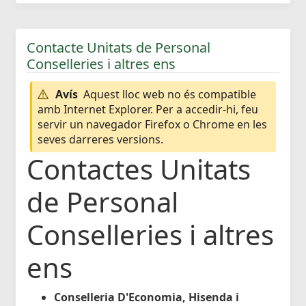
Contacte Unitats de Personal
Conselleries i altres ens
Avís
Aquest lloc web no és compatible
amb Internet Explorer. Per a accedir-hi, feu
servir un navegador Firefox o Chrome en les
seves darreres versions.
Contactes Unitats
de Personal
Conselleries i altres
ens
Conselleria D'Economia, Hisenda i