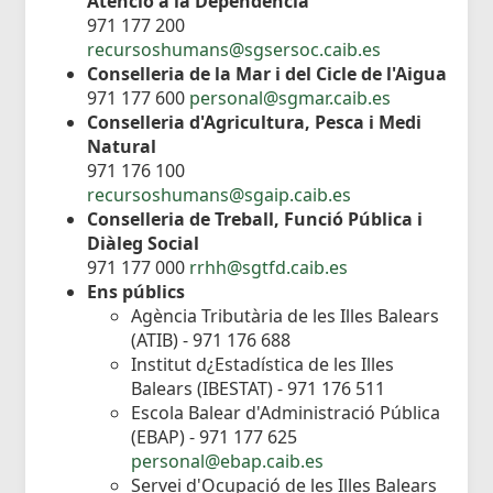
Atenció a la Dependència
971 177 200
recursoshumans@sgsersoc.caib.es
Conselleria de la Mar i del Cicle de l'Aigua
971 177 600
personal@sgmar.caib.es
Conselleria d'Agricultura, Pesca i Medi
Natural
971 176 100
recursoshumans@sgaip.caib.es
Conselleria de Treball, Funció Pública i
Diàleg Social
971 177 000
rrhh@sgtfd.caib.es
Ens públics
Agència Tributària de les Illes Balears
(ATIB) - 971 176 688
Institut d¿Estadística de les Illes
Balears (IBESTAT) - 971 176 511
Escola Balear d'Administració Pública
(EBAP) - 971 177 625
personal@ebap.caib.es
Servei d'Ocupació de les Illes Balears