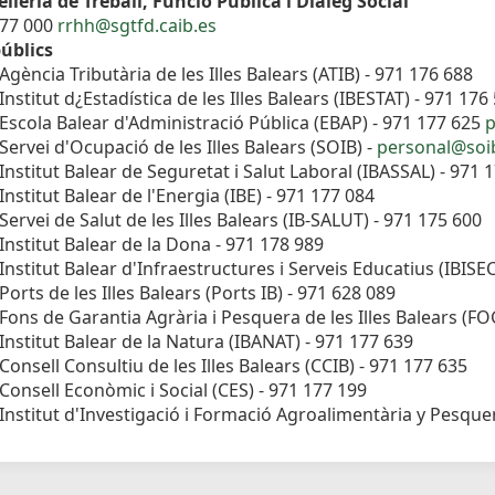
lleria de Treball, Funció Pública i Diàleg Social
177 000
rrhh@sgtfd.caib.es
úblics
Agència Tributària de les Illes Balears (ATIB) - 971 176 688
Institut d¿Estadística de les Illes Balears (IBESTAT) - 971 176
Escola Balear d'Administració Pública (EBAP) - 971 177 625
p
Servei d'Ocupació de les Illes Balears (SOIB) -
personal@soib
Institut Balear de Seguretat i Salut Laboral (IBASSAL) - 971 
Institut Balear de l'Energia (IBE) - 971 177 084
Servei de Salut de les Illes Balears (IB-SALUT) - 971 175 600
Institut Balear de la Dona - 971 178 989
Institut Balear d'Infraestructures i Serveis Educatius (IBISE
Ports de les Illes Balears (Ports IB) - 971 628 089
Fons de Garantia Agrària i Pesquera de les Illes Balears (F
Institut Balear de la Natura (IBANAT) - 971 177 639
Consell Consultiu de les Illes Balears (CCIB) - 971 177 635
Consell Econòmic i Social (CES) - 971 177 199
Institut d'Investigació i Formació Agroalimentària y Pesquera