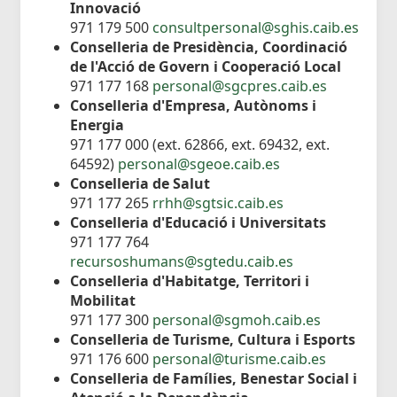
Innovació
971 179 500
consultpersonal@sghis.caib.es
Conselleria de Presidència, Coordinació
de l'Acció de Govern i Cooperació Local
971 177 168
personal@sgcpres.caib.es
Conselleria d'Empresa, Autònoms i
Energia
971 177 000 (ext. 62866, ext. 69432, ext.
64592)
personal@sgeoe.caib.es
Conselleria de Salut
971 177 265
rrhh@sgtsic.caib.es
Conselleria d'Educació i Universitats
971 177 764
recursoshumans@sgtedu.caib.es
Conselleria d'Habitatge, Territori i
Mobilitat
971 177 300
personal@sgmoh.caib.es
Conselleria de Turisme, Cultura i Esports
971 176 600
personal@turisme.caib.es
Conselleria de Famílies, Benestar Social i