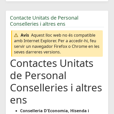
Contacte Unitats de Personal
Conselleries i altres ens
Avís
Aquest lloc web no és compatible
amb Internet Explorer. Per a accedir-hi, feu
servir un navegador Firefox o Chrome en les
seves darreres versions.
Contactes Unitats
de Personal
Conselleries i altres
ens
Conselleria D'Economia, Hisenda i