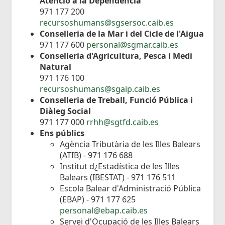
Atenció a la Dependència
971 177 200
recursoshumans@sgsersoc.caib.es
Conselleria de la Mar i del Cicle de l'Aigua
971 177 600
personal@sgmar.caib.es
Conselleria d'Agricultura, Pesca i Medi
Natural
971 176 100
recursoshumans@sgaip.caib.es
Conselleria de Treball, Funció Pública i
Diàleg Social
971 177 000
rrhh@sgtfd.caib.es
Ens públics
Agència Tributària de les Illes Balears
(ATIB) - 971 176 688
Institut d¿Estadística de les Illes
Balears (IBESTAT) - 971 176 511
Escola Balear d'Administració Pública
(EBAP) - 971 177 625
personal@ebap.caib.es
Servei d'Ocupació de les Illes Balears