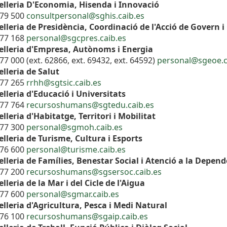
elleria D'Economia, Hisenda i Innovació
179 500
consultpersonal@sghis.caib.es
lleria de Presidència, Coordinació de l'Acció de Govern i
177 168
personal@sgcpres.caib.es
elleria d'Empresa, Autònoms i Energia
77 000 (ext. 62866, ext. 69432, ext. 64592)
personal@sgeoe.c
lleria de Salut
177 265
rrhh@sgtsic.caib.es
lleria d'Educació i Universitats
177 764
recursoshumans@sgtedu.caib.es
lleria d'Habitatge, Territori i Mobilitat
177 300
personal@sgmoh.caib.es
lleria de Turisme, Cultura i Esports
176 600
personal@turisme.caib.es
lleria de Famílies, Benestar Social i Atenció a la Depen
177 200
recursoshumans@sgsersoc.caib.es
lleria de la Mar i del Cicle de l'Aigua
177 600
personal@sgmar.caib.es
lleria d'Agricultura, Pesca i Medi Natural
176 100
recursoshumans@sgaip.caib.es