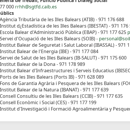
lleria de Treball, Funció Pública i Diàleg Social
177 000
rrhh@sgtfd.caib.es
úblics
Agència Tributària de les Illes Balears (ATIB) - 971 176 688
Institut d¿Estadística de les Illes Balears (IBESTAT) - 971 176
Escola Balear d'Administració Pública (EBAP) - 971 177 625
p
Servei d'Ocupació de les Illes Balears (SOIB) -
personal@soib
Institut Balear de Seguretat i Salut Laboral (IBASSAL) - 971 
Institut Balear de l'Energia (IBE) - 971 177 084
Servei de Salut de les Illes Balears (IB-SALUT) - 971 175 600
Institut Balear de la Dona - 971 178 989
Institut Balear d'Infraestructures i Serveis Educatius (IBISE
Ports de les Illes Balears (Ports IB) - 971 628 089
Fons de Garantia Agrària i Pesquera de les Illes Balears (F
Institut Balear de la Natura (IBANAT) - 971 177 639
Consell Consultiu de les Illes Balears (CCIB) - 971 177 635
Consell Econòmic i Social (CES) - 971 177 199
Institut d'Investigació i Formació Agroalimentària y Pesquera