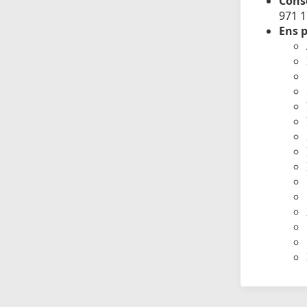
Conse
971 
Ens p