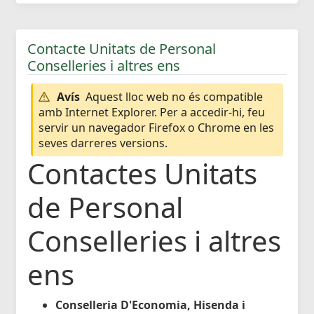
Contacte Unitats de Personal
Conselleries i altres ens
Avís
Aquest lloc web no és compatible
amb Internet Explorer. Per a accedir-hi, feu
servir un navegador Firefox o Chrome en les
seves darreres versions.
Contactes Unitats
de Personal
Conselleries i altres
ens
Conselleria D'Economia, Hisenda i