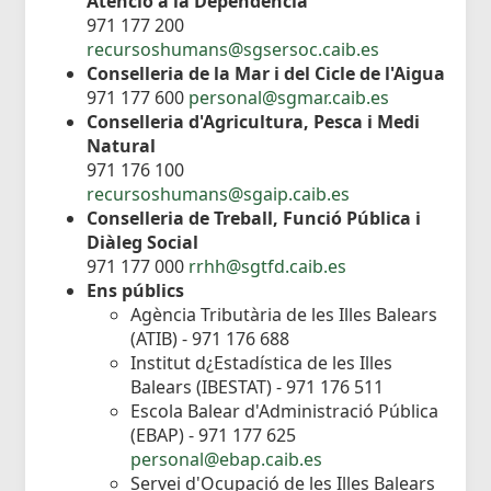
Atenció a la Dependència
971 177 200
recursoshumans@sgsersoc.caib.es
Conselleria de la Mar i del Cicle de l'Aigua
971 177 600
personal@sgmar.caib.es
Conselleria d'Agricultura, Pesca i Medi
Natural
971 176 100
recursoshumans@sgaip.caib.es
Conselleria de Treball, Funció Pública i
Diàleg Social
971 177 000
rrhh@sgtfd.caib.es
Ens públics
Agència Tributària de les Illes Balears
(ATIB) - 971 176 688
Institut d¿Estadística de les Illes
Balears (IBESTAT) - 971 176 511
Escola Balear d'Administració Pública
(EBAP) - 971 177 625
personal@ebap.caib.es
Servei d'Ocupació de les Illes Balears