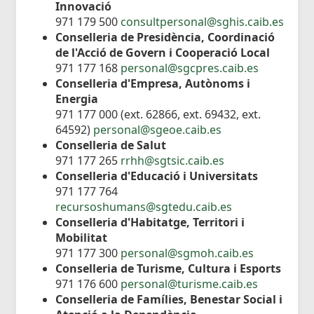
Innovació
971 179 500
consultpersonal@sghis.caib.es
Conselleria de Presidència, Coordinació
de l'Acció de Govern i Cooperació Local
971 177 168
personal@sgcpres.caib.es
Conselleria d'Empresa, Autònoms i
Energia
971 177 000 (ext. 62866, ext. 69432, ext.
64592)
personal@sgeoe.caib.es
Conselleria de Salut
971 177 265
rrhh@sgtsic.caib.es
Conselleria d'Educació i Universitats
971 177 764
recursoshumans@sgtedu.caib.es
Conselleria d'Habitatge, Territori i
Mobilitat
971 177 300
personal@sgmoh.caib.es
Conselleria de Turisme, Cultura i Esports
971 176 600
personal@turisme.caib.es
Conselleria de Famílies, Benestar Social i