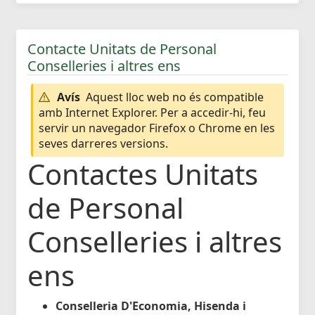
Contacte Unitats de Personal
Conselleries i altres ens
Avís
Aquest lloc web no és compatible
amb Internet Explorer. Per a accedir-hi, feu
servir un navegador Firefox o Chrome en les
seves darreres versions.
Contactes Unitats
de Personal
Conselleries i altres
ens
Conselleria D'Economia, Hisenda i