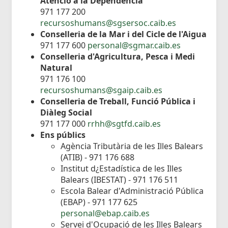
Atenció a la Dependència
971 177 200
recursoshumans@sgsersoc.caib.es
Conselleria de la Mar i del Cicle de l'Aigua
971 177 600
personal@sgmar.caib.es
Conselleria d'Agricultura, Pesca i Medi
Natural
971 176 100
recursoshumans@sgaip.caib.es
Conselleria de Treball, Funció Pública i
Diàleg Social
971 177 000
rrhh@sgtfd.caib.es
Ens públics
Agència Tributària de les Illes Balears
(ATIB) - 971 176 688
Institut d¿Estadística de les Illes
Balears (IBESTAT) - 971 176 511
Escola Balear d'Administració Pública
(EBAP) - 971 177 625
personal@ebap.caib.es
Servei d'Ocupació de les Illes Balears