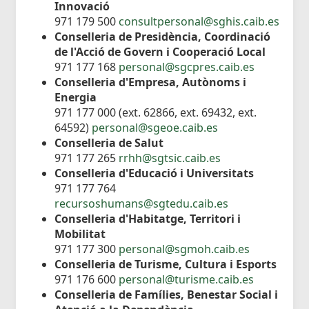
Innovació
971 179 500
consultpersonal@sghis.caib.es
Conselleria de Presidència, Coordinació
de l'Acció de Govern i Cooperació Local
971 177 168
personal@sgcpres.caib.es
Conselleria d'Empresa, Autònoms i
Energia
971 177 000 (ext. 62866, ext. 69432, ext.
64592)
personal@sgeoe.caib.es
Conselleria de Salut
971 177 265
rrhh@sgtsic.caib.es
Conselleria d'Educació i Universitats
971 177 764
recursoshumans@sgtedu.caib.es
Conselleria d'Habitatge, Territori i
Mobilitat
971 177 300
personal@sgmoh.caib.es
Conselleria de Turisme, Cultura i Esports
971 176 600
personal@turisme.caib.es
Conselleria de Famílies, Benestar Social i