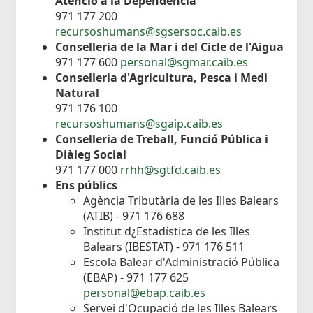
Atenció a la Dependència
971 177 200
recursoshumans@sgsersoc.caib.es
Conselleria de la Mar i del Cicle de l'Aigua
971 177 600
personal@sgmar.caib.es
Conselleria d'Agricultura, Pesca i Medi
Natural
971 176 100
recursoshumans@sgaip.caib.es
Conselleria de Treball, Funció Pública i
Diàleg Social
971 177 000
rrhh@sgtfd.caib.es
Ens públics
Agència Tributària de les Illes Balears
(ATIB) - 971 176 688
Institut d¿Estadística de les Illes
Balears (IBESTAT) - 971 176 511
Escola Balear d'Administració Pública
(EBAP) - 971 177 625
personal@ebap.caib.es
Servei d'Ocupació de les Illes Balears