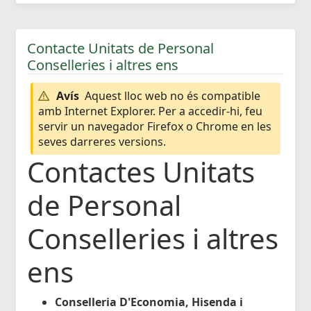
Contacte Unitats de Personal
Conselleries i altres ens
Avís
Aquest lloc web no és compatible
amb Internet Explorer. Per a accedir-hi, feu
servir un navegador Firefox o Chrome en les
seves darreres versions.
Contactes Unitats
de Personal
Conselleries i altres
ens
Conselleria D'Economia, Hisenda i