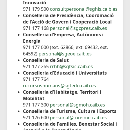
Innovació
971 179 500
consultpersonal@sghis.caib.es
Conselleria de Presidència, Coordinació
de l'Acció de Govern i Cooperació Local
971 177 168
personal@sgcpres.caib.es
Conselleria d'Empresa, Autònoms i
Energia
971 177 000 (ext. 62866, ext. 69432, ext.
64592)
personal@sgeoe.caib.es
Conselleria de Salut
971 177 265
rrhh@sgtsic.caib.es
Conselleria d'Educació i Universitats
971 177 764
recursoshumans@sgtedu.caib.es
Conselleria d'Habitatge, Territori i
Mobilitat
971 177 300
personal@sgmoh.caib.es
Conselleria de Turisme, Cultura i Esports
971 176 600
personal@turisme.caib.es
Conselleria de Famílies, Benestar Social i