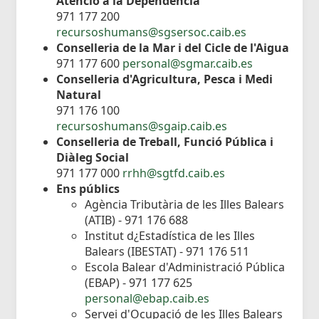
Atenció a la Dependència
971 177 200
recursoshumans@sgsersoc.caib.es
Conselleria de la Mar i del Cicle de l'Aigua
971 177 600
personal@sgmar.caib.es
Conselleria d'Agricultura, Pesca i Medi
Natural
971 176 100
recursoshumans@sgaip.caib.es
Conselleria de Treball, Funció Pública i
Diàleg Social
971 177 000
rrhh@sgtfd.caib.es
Ens públics
Agència Tributària de les Illes Balears
(ATIB) - 971 176 688
Institut d¿Estadística de les Illes
Balears (IBESTAT) - 971 176 511
Escola Balear d'Administració Pública
(EBAP) - 971 177 625
personal@ebap.caib.es
Servei d'Ocupació de les Illes Balears