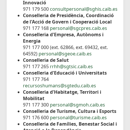
Innovació
971 179 500
consultpersonal@sghis.caib.es
Conselleria de Presidència, Coordinació
de l'Acció de Govern i Cooperació Local
971 177 168
personal@sgcpres.caib.es
Conselleria d'Empresa, Autònoms i
Energia
971 177 000 (ext. 62866, ext. 69432, ext.
64592)
personal@sgeoe.caib.es
Conselleria de Salut
971 177 265
rrhh@sgtsic.caib.es
Conselleria d'Educació i Universitats
971 177 764
recursoshumans@sgtedu.caib.es
Conselleria d'Habitatge, Territori i
Mobilitat
971 177 300
personal@sgmoh.caib.es
Conselleria de Turisme, Cultura i Esports
971 176 600
personal@turisme.caib.es
Conselleria de Famílies, Benestar Social i