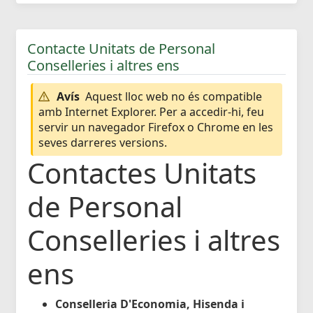
Contacte Unitats de Personal
Conselleries i altres ens
Avís
Aquest lloc web no és compatible
amb Internet Explorer. Per a accedir-hi, feu
servir un navegador Firefox o Chrome en les
seves darreres versions.
Contactes Unitats
de Personal
Conselleries i altres
ens
Conselleria D'Economia, Hisenda i