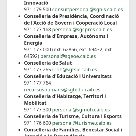
Innovació
971 179 500
consultpersonal@sghis.caib.es
Conselleria de Presidència, Coordinació
de l'Acció de Govern i Cooperació Local
971 177 168
personal@sgcpres.caib.es
Conselleria d'Empresa, Autònoms i
Energia
971 177 000 (ext. 62866, ext. 69432, ext.
64592)
personal@sgeoe.caib.es
Conselleria de Salut
971 177 265
rrhh@sgtsic.caib.es
Conselleria d'Educació i Universitats
971 177 764
recursoshumans@sgtedu.caib.es
Conselleria d'Habitatge, Territori i
Mobilitat
971 177 300
personal@sgmoh.caib.es
Conselleria de Turisme, Cultura i Esports
971 176 600
personal@turisme.caib.es
Conselleria de Famílies, Benestar Social i