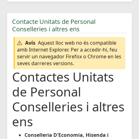
Contacte Unitats de Personal
Conselleries i altres ens
Avís
Aquest lloc web no és compatible
amb Internet Explorer. Per a accedir-hi, feu
servir un navegador Firefox o Chrome en les
seves darreres versions.
Contactes Unitats
de Personal
Conselleries i altres
ens
Conselleria D'Economia, Hisenda i