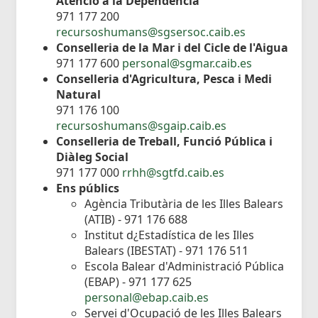
Atenció a la Dependència
971 177 200
recursoshumans@sgsersoc.caib.es
Conselleria de la Mar i del Cicle de l'Aigua
971 177 600
personal@sgmar.caib.es
Conselleria d'Agricultura, Pesca i Medi
Natural
971 176 100
recursoshumans@sgaip.caib.es
Conselleria de Treball, Funció Pública i
Diàleg Social
971 177 000
rrhh@sgtfd.caib.es
Ens públics
Agència Tributària de les Illes Balears
(ATIB) - 971 176 688
Institut d¿Estadística de les Illes
Balears (IBESTAT) - 971 176 511
Escola Balear d'Administració Pública
(EBAP) - 971 177 625
personal@ebap.caib.es
Servei d'Ocupació de les Illes Balears