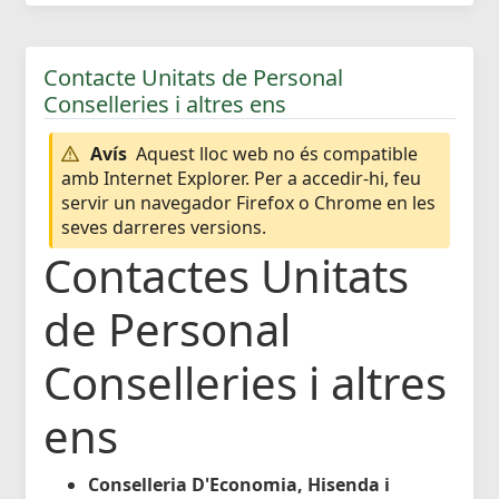
Contacte Unitats de Personal
Conselleries i altres ens
Avís
Aquest lloc web no és compatible
amb Internet Explorer. Per a accedir-hi, feu
servir un navegador Firefox o Chrome en les
seves darreres versions.
Contactes Unitats
de Personal
Conselleries i altres
ens
Conselleria D'Economia, Hisenda i