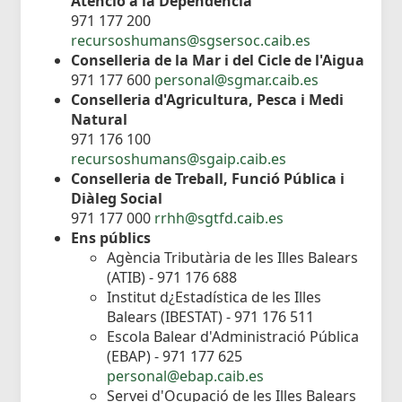
Atenció a la Dependència
971 177 200
recursoshumans@sgsersoc.caib.es
Conselleria de la Mar i del Cicle de l'Aigua
971 177 600
personal@sgmar.caib.es
Conselleria d'Agricultura, Pesca i Medi
Natural
971 176 100
recursoshumans@sgaip.caib.es
Conselleria de Treball, Funció Pública i
Diàleg Social
971 177 000
rrhh@sgtfd.caib.es
Ens públics
Agència Tributària de les Illes Balears
(ATIB) - 971 176 688
Institut d¿Estadística de les Illes
Balears (IBESTAT) - 971 176 511
Escola Balear d'Administració Pública
(EBAP) - 971 177 625
personal@ebap.caib.es
Servei d'Ocupació de les Illes Balears