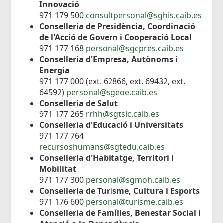
Innovació
971 179 500
consultpersonal@sghis.caib.es
Conselleria de Presidència, Coordinació
de l'Acció de Govern i Cooperació Local
971 177 168
personal@sgcpres.caib.es
Conselleria d'Empresa, Autònoms i
Energia
971 177 000 (ext. 62866, ext. 69432, ext.
64592)
personal@sgeoe.caib.es
Conselleria de Salut
971 177 265
rrhh@sgtsic.caib.es
Conselleria d'Educació i Universitats
971 177 764
recursoshumans@sgtedu.caib.es
Conselleria d'Habitatge, Territori i
Mobilitat
971 177 300
personal@sgmoh.caib.es
Conselleria de Turisme, Cultura i Esports
971 176 600
personal@turisme.caib.es
Conselleria de Famílies, Benestar Social i