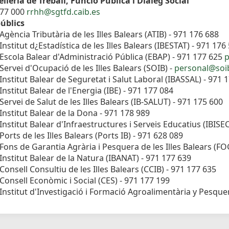
lleria de Treball, Funció Pública i Diàleg Social
177 000
rrhh@sgtfd.caib.es
úblics
Agència Tributària de les Illes Balears (ATIB) - 971 176 688
Institut d¿Estadística de les Illes Balears (IBESTAT) - 971 176
Escola Balear d'Administració Pública (EBAP) - 971 177 625
p
Servei d'Ocupació de les Illes Balears (SOIB) -
personal@soib
Institut Balear de Seguretat i Salut Laboral (IBASSAL) - 971 
Institut Balear de l'Energia (IBE) - 971 177 084
Servei de Salut de les Illes Balears (IB-SALUT) - 971 175 600
Institut Balear de la Dona - 971 178 989
Institut Balear d'Infraestructures i Serveis Educatius (IBISE
Ports de les Illes Balears (Ports IB) - 971 628 089
Fons de Garantia Agrària i Pesquera de les Illes Balears (F
Institut Balear de la Natura (IBANAT) - 971 177 639
Consell Consultiu de les Illes Balears (CCIB) - 971 177 635
Consell Econòmic i Social (CES) - 971 177 199
Institut d'Investigació i Formació Agroalimentària y Pesquera