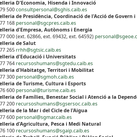
elleria D'Economia, Hisenda i Innovació
179 500
consultpersonal@sghis.caib.es
lleria de Presidència, Coordinació de l'Acció de Govern i
177 168
personal@sgcpres.caib.es
elleria d'Empresa, Autònoms i Energia
77 000 (ext. 62866, ext. 69432, ext. 64592)
personal@sgeoe.c
lleria de Salut
177 265
rrhh@sgtsic.caib.es
lleria d'Educació i Universitats
177 764
recursoshumans@sgtedu.caib.es
lleria d'Habitatge, Territori i Mobilitat
177 300
personal@sgmoh.caib.es
lleria de Turisme, Cultura i Esports
176 600
personal@turisme.caib.es
lleria de Famílies, Benestar Social i Atenció a la Depen
177 200
recursoshumans@sgsersoc.caib.es
lleria de la Mar i del Cicle de l'Aigua
177 600
personal@sgmar.caib.es
lleria d'Agricultura, Pesca i Medi Natural
176 100
recursoshumans@sgaip.caib.es