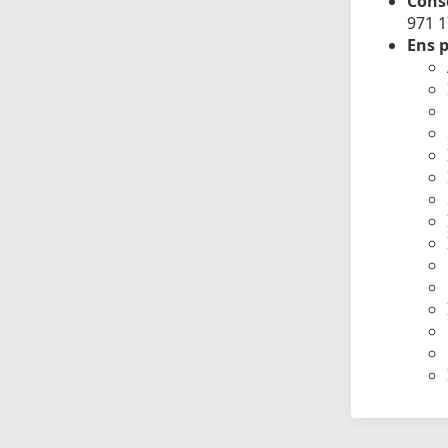
Conse
971 
Ens p