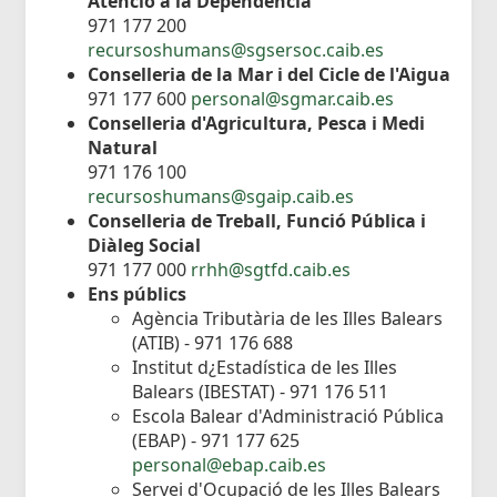
Atenció a la Dependència
971 177 200
recursoshumans@sgsersoc.caib.es
Conselleria de la Mar i del Cicle de l'Aigua
971 177 600
personal@sgmar.caib.es
Conselleria d'Agricultura, Pesca i Medi
Natural
971 176 100
recursoshumans@sgaip.caib.es
Conselleria de Treball, Funció Pública i
Diàleg Social
971 177 000
rrhh@sgtfd.caib.es
Ens públics
Agència Tributària de les Illes Balears
(ATIB) - 971 176 688
Institut d¿Estadística de les Illes
Balears (IBESTAT) - 971 176 511
Escola Balear d'Administració Pública
(EBAP) - 971 177 625
personal@ebap.caib.es
Servei d'Ocupació de les Illes Balears