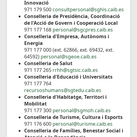
Innovació
971 179 500
consultpersonal@sghis.caib.es
Conselleria de Presidència, Coordinació
de l'Acció de Govern i Cooperació Local
971 177 168
personal@sgcpres.caib.es
Conselleria d'Empresa, Autònoms i
Energia
971 177 000 (ext. 62866, ext. 69432, ext.
64592)
personal@sgeoe.caib.es
Conselleria de Salut
971 177 265
rrhh@sgtsic.caib.es
Conselleria d'Educació i Universitats
971 177 764
recursoshumans@sgtedu.caib.es
Conselleria d'Habitatge, Territori i
Mobilitat
971 177 300
personal@sgmoh.caib.es
Conselleria de Turisme, Cultura i Esports
971 176 600
personal@turisme.caib.es
Conselleria de Famílies, Benestar Social i