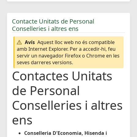
Contacte Unitats de Personal
Conselleries i altres ens
Avís
Aquest lloc web no és compatible
amb Internet Explorer. Per a accedir-hi, feu
servir un navegador Firefox o Chrome en les
seves darreres versions.
Contactes Unitats
de Personal
Conselleries i altres
ens
Conselleria D'Economia, Hisenda i