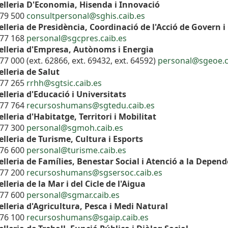
elleria D'Economia, Hisenda i Innovació
179 500
consultpersonal@sghis.caib.es
lleria de Presidència, Coordinació de l'Acció de Govern i
177 168
personal@sgcpres.caib.es
elleria d'Empresa, Autònoms i Energia
77 000 (ext. 62866, ext. 69432, ext. 64592)
personal@sgeoe.c
lleria de Salut
177 265
rrhh@sgtsic.caib.es
lleria d'Educació i Universitats
177 764
recursoshumans@sgtedu.caib.es
lleria d'Habitatge, Territori i Mobilitat
177 300
personal@sgmoh.caib.es
lleria de Turisme, Cultura i Esports
176 600
personal@turisme.caib.es
lleria de Famílies, Benestar Social i Atenció a la Depen
177 200
recursoshumans@sgsersoc.caib.es
lleria de la Mar i del Cicle de l'Aigua
177 600
personal@sgmar.caib.es
lleria d'Agricultura, Pesca i Medi Natural
176 100
recursoshumans@sgaip.caib.es