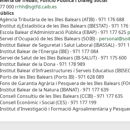
lleria de Treball, Funció Pública i Diàleg Social
177 000
rrhh@sgtfd.caib.es
úblics
Agència Tributària de les Illes Balears (ATIB) - 971 176 688
Institut d¿Estadística de les Illes Balears (IBESTAT) - 971 176
Escola Balear d'Administració Pública (EBAP) - 971 177 625
p
Servei d'Ocupació de les Illes Balears (SOIB) -
personal@soib
Institut Balear de Seguretat i Salut Laboral (IBASSAL) - 971 
Institut Balear de l'Energia (IBE) - 971 177 084
Servei de Salut de les Illes Balears (IB-SALUT) - 971 175 600
Institut Balear de la Dona - 971 178 989
Institut Balear d'Infraestructures i Serveis Educatius (IBISE
Ports de les Illes Balears (Ports IB) - 971 628 089
Fons de Garantia Agrària i Pesquera de les Illes Balears (F
Institut Balear de la Natura (IBANAT) - 971 177 639
Consell Consultiu de les Illes Balears (CCIB) - 971 177 635
Consell Econòmic i Social (CES) - 971 177 199
Institut d'Investigació i Formació Agroalimentària y Pesquera