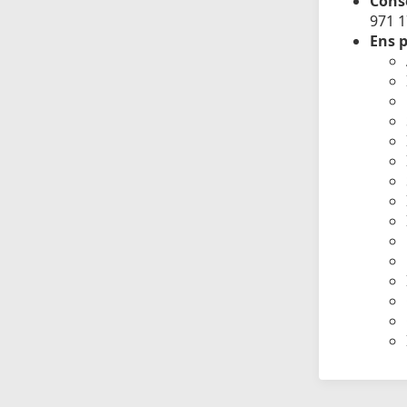
Conse
971 
Ens p