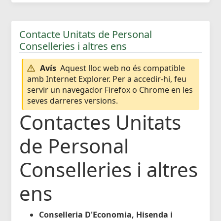
Contacte Unitats de Personal
Conselleries i altres ens
Avís
Aquest lloc web no és compatible
amb Internet Explorer. Per a accedir-hi, feu
servir un navegador Firefox o Chrome en les
seves darreres versions.
Contactes Unitats
de Personal
Conselleries i altres
ens
Conselleria D'Economia, Hisenda i