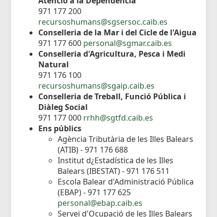
Atenció a la Dependència
971 177 200
recursoshumans@sgsersoc.caib.es
Conselleria de la Mar i del Cicle de l'Aigua
971 177 600
personal@sgmar.caib.es
Conselleria d'Agricultura, Pesca i Medi
Natural
971 176 100
recursoshumans@sgaip.caib.es
Conselleria de Treball, Funció Pública i
Diàleg Social
971 177 000
rrhh@sgtfd.caib.es
Ens públics
Agència Tributària de les Illes Balears
(ATIB) - 971 176 688
Institut d¿Estadística de les Illes
Balears (IBESTAT) - 971 176 511
Escola Balear d'Administració Pública
(EBAP) - 971 177 625
personal@ebap.caib.es
Servei d'Ocupació de les Illes Balears