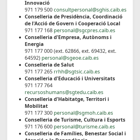
Innovació
971 179 500
consultpersonal@sghis.caib.es
Conselleria de Presidència, Coordinació
de l'Acció de Govern i Cooperació Local
971 177 168
personal@sgcpres.caib.es
Conselleria d'Empresa, Autònoms i
Energia
971 177 000 (ext. 62866, ext. 69432, ext.
64592)
personal@sgeoe.caib.es
Conselleria de Salut
971 177 265
rrhh@sgtsic.caib.es
Conselleria d'Educació i Universitats
971 177 764
recursoshumans@sgtedu.caib.es
Conselleria d'Habitatge, Territori i
Mobilitat
971 177 300
personal@sgmoh.caib.es
Conselleria de Turisme, Cultura i Esports
971 176 600
personal@turisme.caib.es
Conselleria de Famílies, Benestar Social i