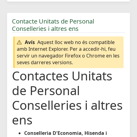
Contacte Unitats de Personal
Conselleries i altres ens
Avís
Aquest lloc web no és compatible
amb Internet Explorer. Per a accedir-hi, feu
servir un navegador Firefox o Chrome en les
seves darreres versions.
Contactes Unitats
de Personal
Conselleries i altres
ens
Conselleria D'Economia, Hisenda i