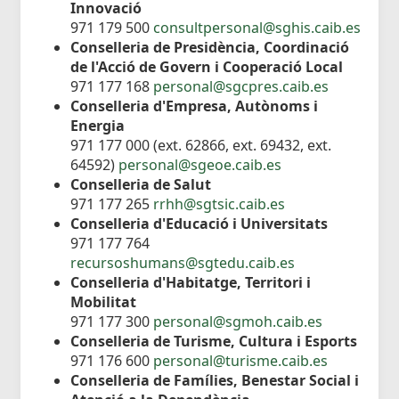
Innovació
971 179 500
consultpersonal@sghis.caib.es
Conselleria de Presidència, Coordinació
de l'Acció de Govern i Cooperació Local
971 177 168
personal@sgcpres.caib.es
Conselleria d'Empresa, Autònoms i
Energia
971 177 000 (ext. 62866, ext. 69432, ext.
64592)
personal@sgeoe.caib.es
Conselleria de Salut
971 177 265
rrhh@sgtsic.caib.es
Conselleria d'Educació i Universitats
971 177 764
recursoshumans@sgtedu.caib.es
Conselleria d'Habitatge, Territori i
Mobilitat
971 177 300
personal@sgmoh.caib.es
Conselleria de Turisme, Cultura i Esports
971 176 600
personal@turisme.caib.es
Conselleria de Famílies, Benestar Social i