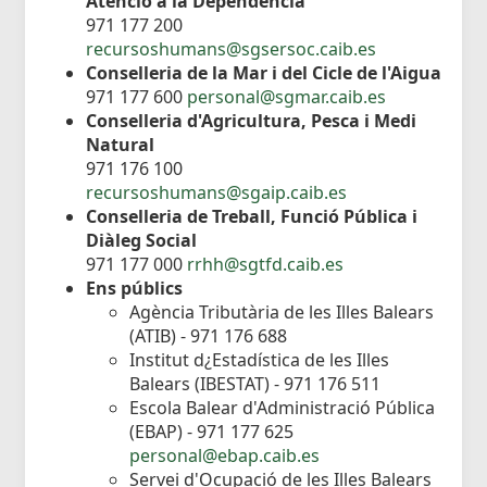
Atenció a la Dependència
971 177 200
recursoshumans@sgsersoc.caib.es
Conselleria de la Mar i del Cicle de l'Aigua
971 177 600
personal@sgmar.caib.es
Conselleria d'Agricultura, Pesca i Medi
Natural
971 176 100
recursoshumans@sgaip.caib.es
Conselleria de Treball, Funció Pública i
Diàleg Social
971 177 000
rrhh@sgtfd.caib.es
Ens públics
Agència Tributària de les Illes Balears
(ATIB) - 971 176 688
Institut d¿Estadística de les Illes
Balears (IBESTAT) - 971 176 511
Escola Balear d'Administració Pública
(EBAP) - 971 177 625
personal@ebap.caib.es
Servei d'Ocupació de les Illes Balears