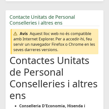
Contacte Unitats de Personal
Conselleries i altres ens
Avís
Aquest lloc web no és compatible
amb Internet Explorer. Per a accedir-hi, feu
servir un navegador Firefox o Chrome en les
seves darreres versions.
Contactes Unitats
de Personal
Conselleries i altres
ens
Conselleria D'Economia, Hisenda i