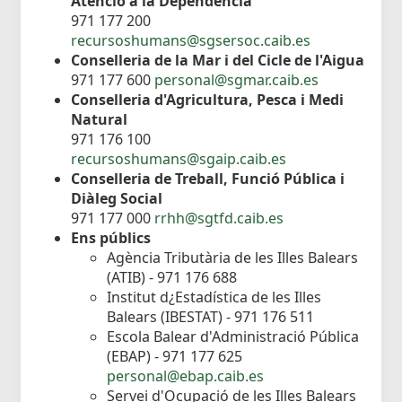
Atenció a la Dependència
971 177 200
recursoshumans@sgsersoc.caib.es
Conselleria de la Mar i del Cicle de l'Aigua
971 177 600
personal@sgmar.caib.es
Conselleria d'Agricultura, Pesca i Medi
Natural
971 176 100
recursoshumans@sgaip.caib.es
Conselleria de Treball, Funció Pública i
Diàleg Social
971 177 000
rrhh@sgtfd.caib.es
Ens públics
Agència Tributària de les Illes Balears
(ATIB) - 971 176 688
Institut d¿Estadística de les Illes
Balears (IBESTAT) - 971 176 511
Escola Balear d'Administració Pública
(EBAP) - 971 177 625
personal@ebap.caib.es
Servei d'Ocupació de les Illes Balears