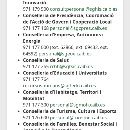
Innovació
971 179 500
consultpersonal@sghis.caib.es
Conselleria de Presidència, Coordinació
de l'Acció de Govern i Cooperació Local
971 177 168
personal@sgcpres.caib.es
Conselleria d'Empresa, Autònoms i
Energia
971 177 000 (ext. 62866, ext. 69432, ext.
64592)
personal@sgeoe.caib.es
Conselleria de Salut
971 177 265
rrhh@sgtsic.caib.es
Conselleria d'Educació i Universitats
971 177 764
recursoshumans@sgtedu.caib.es
Conselleria d'Habitatge, Territori i
Mobilitat
971 177 300
personal@sgmoh.caib.es
Conselleria de Turisme, Cultura i Esports
971 176 600
personal@turisme.caib.es
Conselleria de Famílies, Benestar Social i