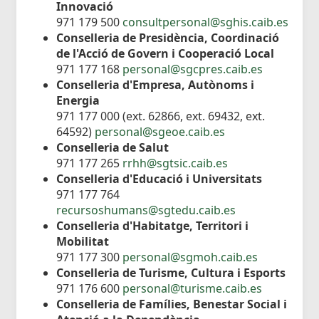
Innovació
971 179 500
consultpersonal@sghis.caib.es
Conselleria de Presidència, Coordinació
de l'Acció de Govern i Cooperació Local
971 177 168
personal@sgcpres.caib.es
Conselleria d'Empresa, Autònoms i
Energia
971 177 000 (ext. 62866, ext. 69432, ext.
64592)
personal@sgeoe.caib.es
Conselleria de Salut
971 177 265
rrhh@sgtsic.caib.es
Conselleria d'Educació i Universitats
971 177 764
recursoshumans@sgtedu.caib.es
Conselleria d'Habitatge, Territori i
Mobilitat
971 177 300
personal@sgmoh.caib.es
Conselleria de Turisme, Cultura i Esports
971 176 600
personal@turisme.caib.es
Conselleria de Famílies, Benestar Social i