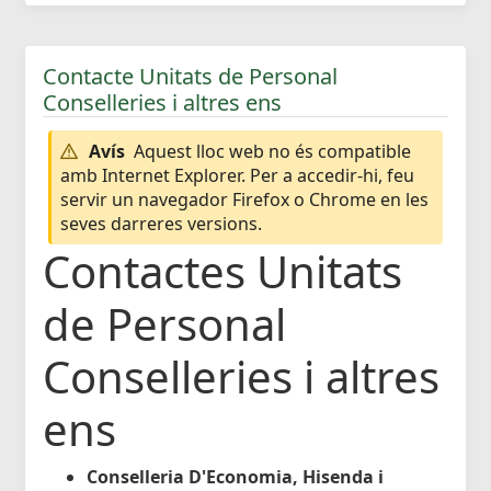
Contacte Unitats de Personal
Conselleries i altres ens
Avís
Aquest lloc web no és compatible
amb Internet Explorer. Per a accedir-hi, feu
servir un navegador Firefox o Chrome en les
seves darreres versions.
Contactes Unitats
de Personal
Conselleries i altres
ens
Conselleria D'Economia, Hisenda i