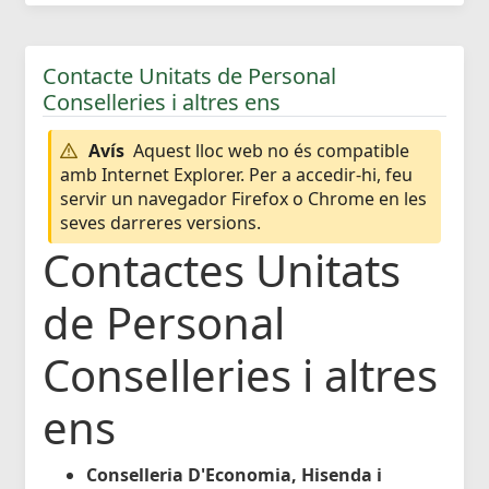
Contacte Unitats de Personal
Conselleries i altres ens
Avís
Aquest lloc web no és compatible
amb Internet Explorer. Per a accedir-hi, feu
servir un navegador Firefox o Chrome en les
seves darreres versions.
Contactes Unitats
de Personal
Conselleries i altres
ens
Conselleria D'Economia, Hisenda i