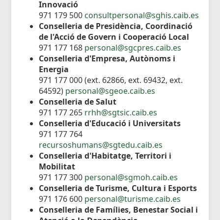
Innovació
971 179 500
consultpersonal@sghis.caib.es
Conselleria de Presidència, Coordinació
de l'Acció de Govern i Cooperació Local
971 177 168
personal@sgcpres.caib.es
Conselleria d'Empresa, Autònoms i
Energia
971 177 000 (ext. 62866, ext. 69432, ext.
64592)
personal@sgeoe.caib.es
Conselleria de Salut
971 177 265
rrhh@sgtsic.caib.es
Conselleria d'Educació i Universitats
971 177 764
recursoshumans@sgtedu.caib.es
Conselleria d'Habitatge, Territori i
Mobilitat
971 177 300
personal@sgmoh.caib.es
Conselleria de Turisme, Cultura i Esports
971 176 600
personal@turisme.caib.es
Conselleria de Famílies, Benestar Social i