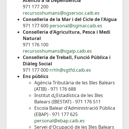
Atenció a la Dependència
971 177 200
recursoshumans@sgsersoc.caib.es
Conselleria de la Mar i del Cicle de l'Aigua
971 177 600
personal@sgmar.caib.es
Conselleria d'Agricultura, Pesca i Medi
Natural
971 176 100
recursoshumans@sgaip.caib.es
Conselleria de Treball, Funció Pública i
Diàleg Social
971 177 000
rrhh@sgtfd.caib.es
Ens públics
Agència Tributària de les Illes Balears
(ATIB) - 971 176 688
Institut d¿Estadística de les Illes
Balears (IBESTAT) - 971 176 511
Escola Balear d'Administració Pública
(EBAP) - 971 177 625
personal@ebap.caib.es
Servei d'Ocupació de les Illes Balears