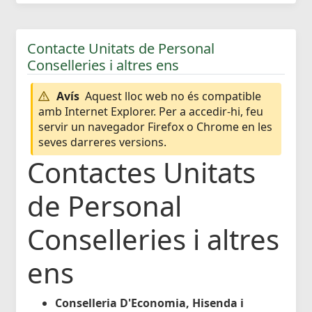
Contacte Unitats de Personal
Conselleries i altres ens
Avís
Aquest lloc web no és compatible
amb Internet Explorer. Per a accedir-hi, feu
servir un navegador Firefox o Chrome en les
seves darreres versions.
Contactes Unitats
de Personal
Conselleries i altres
ens
Conselleria D'Economia, Hisenda i