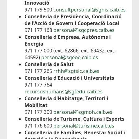
Innovació
971 179 500
consultpersonal@sghis.caib.es
Conselleria de Presidència, Coordinació
de l'Acció de Govern i Cooperació Local
971 177 168
personal@sgcpres.caib.es
Conselleria d'Empresa, Autònoms i
Energia
971 177 000 (ext. 62866, ext. 69432, ext.
64592)
personal@sgeoe.caib.es
Conselleria de Salut
971 177 265
rrhh@sgtsic.caib.es
Conselleria d'Educació i Universitats
971 177 764
recursoshumans@sgtedu.caib.es
Conselleria d'Habitatge, Territori i
Mobilitat
971 177 300
personal@sgmoh.caib.es
Conselleria de Turisme, Cultura i Esports
971 176 600
personal@turisme.caib.es
Conselleria de Famílies, Benestar Social i