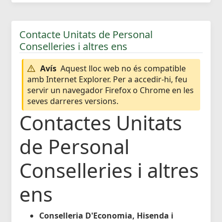
Contacte Unitats de Personal
Conselleries i altres ens
Avís
Aquest lloc web no és compatible
amb Internet Explorer. Per a accedir-hi, feu
servir un navegador Firefox o Chrome en les
seves darreres versions.
Contactes Unitats
de Personal
Conselleries i altres
ens
Conselleria D'Economia, Hisenda i