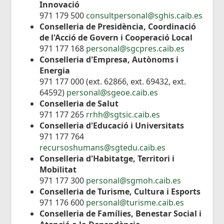
Innovació
971 179 500
consultpersonal@sghis.caib.es
Conselleria de Presidència, Coordinació
de l'Acció de Govern i Cooperació Local
971 177 168
personal@sgcpres.caib.es
Conselleria d'Empresa, Autònoms i
Energia
971 177 000 (ext. 62866, ext. 69432, ext.
64592)
personal@sgeoe.caib.es
Conselleria de Salut
971 177 265
rrhh@sgtsic.caib.es
Conselleria d'Educació i Universitats
971 177 764
recursoshumans@sgtedu.caib.es
Conselleria d'Habitatge, Territori i
Mobilitat
971 177 300
personal@sgmoh.caib.es
Conselleria de Turisme, Cultura i Esports
971 176 600
personal@turisme.caib.es
Conselleria de Famílies, Benestar Social i