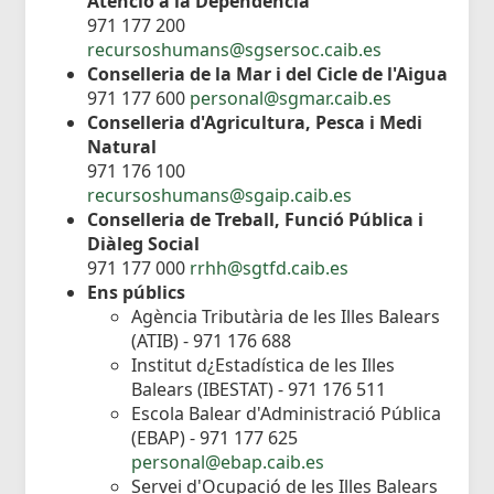
Atenció a la Dependència
971 177 200
recursoshumans@sgsersoc.caib.es
Conselleria de la Mar i del Cicle de l'Aigua
971 177 600
personal@sgmar.caib.es
Conselleria d'Agricultura, Pesca i Medi
Natural
971 176 100
recursoshumans@sgaip.caib.es
Conselleria de Treball, Funció Pública i
Diàleg Social
971 177 000
rrhh@sgtfd.caib.es
Ens públics
Agència Tributària de les Illes Balears
(ATIB) - 971 176 688
Institut d¿Estadística de les Illes
Balears (IBESTAT) - 971 176 511
Escola Balear d'Administració Pública
(EBAP) - 971 177 625
personal@ebap.caib.es
Servei d'Ocupació de les Illes Balears