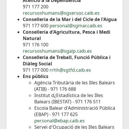
Atenció a la Dependència
971 177 200
recursoshumans@sgsersoc.caib.es
Conselleria de la Mar i del Cicle de l'Aigua
971 177 600
personal@sgmar.caib.es
Conselleria d'Agricultura, Pesca i Medi
Natural
971 176 100
recursoshumans@sgaip.caib.es
Conselleria de Treball, Funció Pública i
Diàleg Social
971 177 000
rrhh@sgtfd.caib.es
Ens públics
Agència Tributària de les Illes Balears
(ATIB) - 971 176 688
Institut d¿Estadística de les Illes
Balears (IBESTAT) - 971 176 511
Escola Balear d'Administració Pública
(EBAP) - 971 177 625
personal@ebap.caib.es
Servei d'Ocupació de les Illes Balears