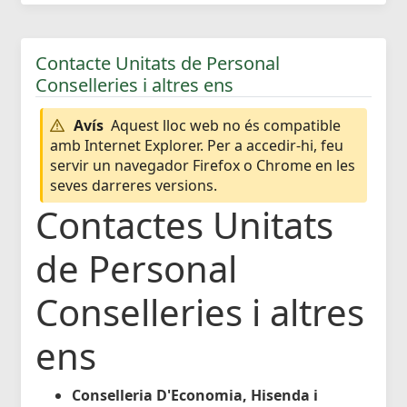
Contacte Unitats de Personal
Conselleries i altres ens
Avís
Aquest lloc web no és compatible
amb Internet Explorer. Per a accedir-hi, feu
servir un navegador Firefox o Chrome en les
seves darreres versions.
Contactes Unitats
de Personal
Conselleries i altres
ens
Conselleria D'Economia, Hisenda i