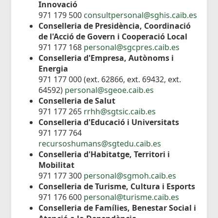
Innovació
971 179 500
consultpersonal@sghis.caib.es
Conselleria de Presidència, Coordinació
de l'Acció de Govern i Cooperació Local
971 177 168
personal@sgcpres.caib.es
Conselleria d'Empresa, Autònoms i
Energia
971 177 000 (ext. 62866, ext. 69432, ext.
64592)
personal@sgeoe.caib.es
Conselleria de Salut
971 177 265
rrhh@sgtsic.caib.es
Conselleria d'Educació i Universitats
971 177 764
recursoshumans@sgtedu.caib.es
Conselleria d'Habitatge, Territori i
Mobilitat
971 177 300
personal@sgmoh.caib.es
Conselleria de Turisme, Cultura i Esports
971 176 600
personal@turisme.caib.es
Conselleria de Famílies, Benestar Social i