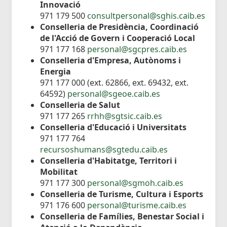
Innovació
971 179 500
consultpersonal@sghis.caib.es
Conselleria de Presidència, Coordinació
de l'Acció de Govern i Cooperació Local
971 177 168
personal@sgcpres.caib.es
Conselleria d'Empresa, Autònoms i
Energia
971 177 000 (ext. 62866, ext. 69432, ext.
64592)
personal@sgeoe.caib.es
Conselleria de Salut
971 177 265
rrhh@sgtsic.caib.es
Conselleria d'Educació i Universitats
971 177 764
recursoshumans@sgtedu.caib.es
Conselleria d'Habitatge, Territori i
Mobilitat
971 177 300
personal@sgmoh.caib.es
Conselleria de Turisme, Cultura i Esports
971 176 600
personal@turisme.caib.es
Conselleria de Famílies, Benestar Social i