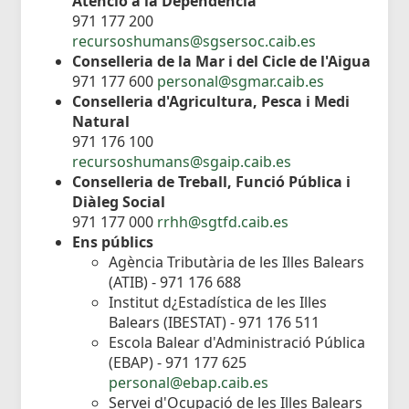
Atenció a la Dependència
971 177 200
recursoshumans@sgsersoc.caib.es
Conselleria de la Mar i del Cicle de l'Aigua
971 177 600
personal@sgmar.caib.es
Conselleria d'Agricultura, Pesca i Medi
Natural
971 176 100
recursoshumans@sgaip.caib.es
Conselleria de Treball, Funció Pública i
Diàleg Social
971 177 000
rrhh@sgtfd.caib.es
Ens públics
Agència Tributària de les Illes Balears
(ATIB) - 971 176 688
Institut d¿Estadística de les Illes
Balears (IBESTAT) - 971 176 511
Escola Balear d'Administració Pública
(EBAP) - 971 177 625
personal@ebap.caib.es
Servei d'Ocupació de les Illes Balears