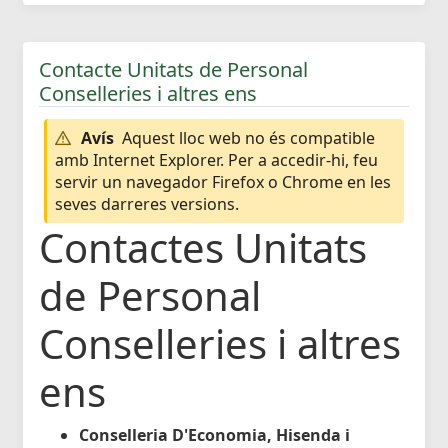
Contacte Unitats de Personal
Conselleries i altres ens
Avís
Aquest lloc web no és compatible
amb Internet Explorer. Per a accedir-hi, feu
servir un navegador Firefox o Chrome en les
seves darreres versions.
Contactes Unitats
de Personal
Conselleries i altres
ens
Conselleria D'Economia, Hisenda i