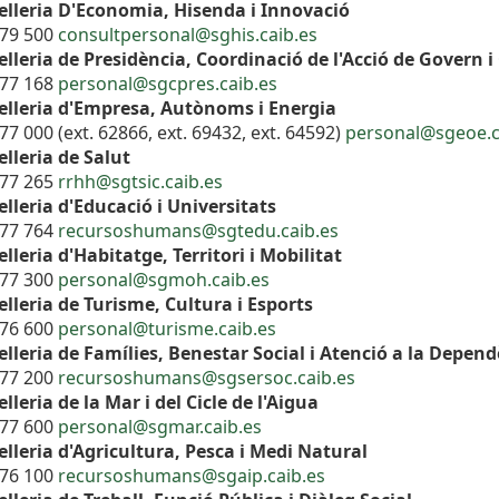
elleria D'Economia, Hisenda i Innovació
179 500
consultpersonal@sghis.caib.es
lleria de Presidència, Coordinació de l'Acció de Govern i
177 168
personal@sgcpres.caib.es
elleria d'Empresa, Autònoms i Energia
77 000 (ext. 62866, ext. 69432, ext. 64592)
personal@sgeoe.c
lleria de Salut
177 265
rrhh@sgtsic.caib.es
lleria d'Educació i Universitats
177 764
recursoshumans@sgtedu.caib.es
lleria d'Habitatge, Territori i Mobilitat
177 300
personal@sgmoh.caib.es
lleria de Turisme, Cultura i Esports
176 600
personal@turisme.caib.es
lleria de Famílies, Benestar Social i Atenció a la Depen
177 200
recursoshumans@sgsersoc.caib.es
lleria de la Mar i del Cicle de l'Aigua
177 600
personal@sgmar.caib.es
lleria d'Agricultura, Pesca i Medi Natural
176 100
recursoshumans@sgaip.caib.es