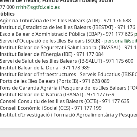
lleria de Treball, Funció Pública i Diàleg Social
177 000
rrhh@sgtfd.caib.es
úblics
Agència Tributària de les Illes Balears (ATIB) - 971 176 688
Institut d¿Estadística de les Illes Balears (IBESTAT) - 971 176
Escola Balear d'Administració Pública (EBAP) - 971 177 625
p
Servei d'Ocupació de les Illes Balears (SOIB) -
personal@soib
Institut Balear de Seguretat i Salut Laboral (IBASSAL) - 971 
Institut Balear de l'Energia (IBE) - 971 177 084
Servei de Salut de les Illes Balears (IB-SALUT) - 971 175 600
Institut Balear de la Dona - 971 178 989
Institut Balear d'Infraestructures i Serveis Educatius (IBISE
Ports de les Illes Balears (Ports IB) - 971 628 089
Fons de Garantia Agrària i Pesquera de les Illes Balears (F
Institut Balear de la Natura (IBANAT) - 971 177 639
Consell Consultiu de les Illes Balears (CCIB) - 971 177 635
Consell Econòmic i Social (CES) - 971 177 199
Institut d'Investigació i Formació Agroalimentària y Pesquera