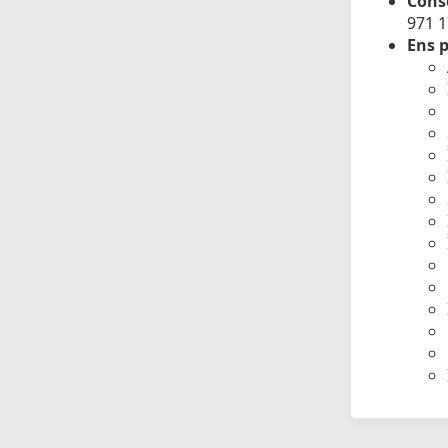
Conse
971 
Ens p