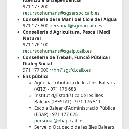
Atenció a la Dependència
971 177 200
recursoshumans@sgsersoc.caib.es
Conselleria de la Mar i del Cicle de l'Aigua
971 177 600
personal@sgmar.caib.es
Conselleria d'Agricultura, Pesca i Medi
Natural
971 176 100
recursoshumans@sgaip.caib.es
Conselleria de Treball, Funció Pública i
Diàleg Social
971 177 000
rrhh@sgtfd.caib.es
Ens públics
Agència Tributària de les Illes Balears
(ATIB) - 971 176 688
Institut d¿Estadística de les Illes
Balears (IBESTAT) - 971 176 511
Escola Balear d'Administració Pública
(EBAP) - 971 177 625
personal@ebap.caib.es
Servei d'Ocupació de les Illes Balears