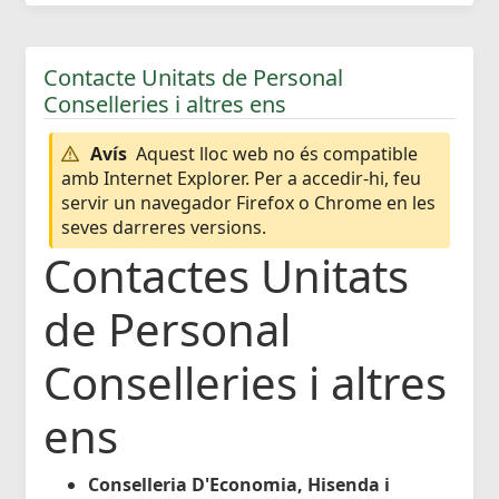
Contacte Unitats de Personal
Conselleries i altres ens
Avís
Aquest lloc web no és compatible
amb Internet Explorer. Per a accedir-hi, feu
servir un navegador Firefox o Chrome en les
seves darreres versions.
Contactes Unitats
de Personal
Conselleries i altres
ens
Conselleria D'Economia, Hisenda i