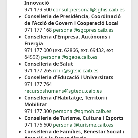
Innovació
971 179 500
consultpersonal@sghis.caib.es
Conselleria de Presidència, Coordinació
de l'Acció de Govern i Cooperació Local
971 177 168
personal@sgcpres.caib.es
Conselleria d'Empresa, Autònoms i
Energia
971 177 000 (ext. 62866, ext. 69432, ext.
64592)
personal@sgeoe.caib.es
Conselleria de Salut
971 177 265
rrhh@sgtsic.caib.es
Conselleria d'Educació i Universitats
971 177 764
recursoshumans@sgtedu.caib.es
Conselleria d'Habitatge, Territori i
Mobilitat
971 177 300
personal@sgmoh.caib.es
Conselleria de Turisme, Cultura i Esports
971 176 600
personal@turisme.caib.es
Conselleria de Famílies, Benestar Social i