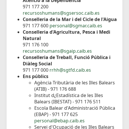
Atenció a la Dependència
971 177 200
recursoshumans@sgsersoc.caib.es
Conselleria de la Mar i del Cicle de l'Aigua
971 177 600
personal@sgmar.caib.es
Conselleria d'Agricultura, Pesca i Medi
Natural
971 176 100
recursoshumans@sgaip.caib.es
Conselleria de Treball, Funció Pública i
Diàleg Social
971 177 000
rrhh@sgtfd.caib.es
Ens públics
Agència Tributària de les Illes Balears
(ATIB) - 971 176 688
Institut d¿Estadística de les Illes
Balears (IBESTAT) - 971 176 511
Escola Balear d'Administració Pública
(EBAP) - 971 177 625
personal@ebap.caib.es
Servei d'Ocupació de les Illes Balears