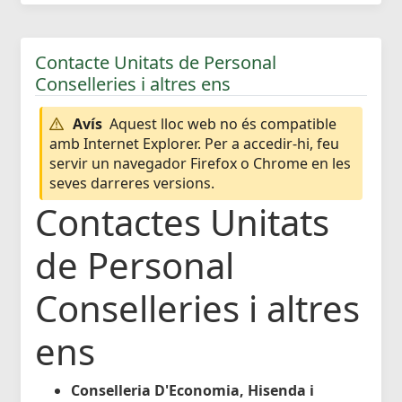
Contacte Unitats de Personal
Conselleries i altres ens
Avís
Aquest lloc web no és compatible
amb Internet Explorer. Per a accedir-hi, feu
servir un navegador Firefox o Chrome en les
seves darreres versions.
Contactes Unitats
de Personal
Conselleries i altres
ens
Conselleria D'Economia, Hisenda i