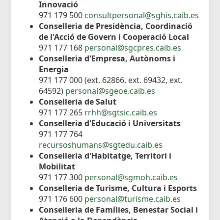
Innovació
971 179 500
consultpersonal@sghis.caib.es
Conselleria de Presidència, Coordinació
de l'Acció de Govern i Cooperació Local
971 177 168
personal@sgcpres.caib.es
Conselleria d'Empresa, Autònoms i
Energia
971 177 000 (ext. 62866, ext. 69432, ext.
64592)
personal@sgeoe.caib.es
Conselleria de Salut
971 177 265
rrhh@sgtsic.caib.es
Conselleria d'Educació i Universitats
971 177 764
recursoshumans@sgtedu.caib.es
Conselleria d'Habitatge, Territori i
Mobilitat
971 177 300
personal@sgmoh.caib.es
Conselleria de Turisme, Cultura i Esports
971 176 600
personal@turisme.caib.es
Conselleria de Famílies, Benestar Social i