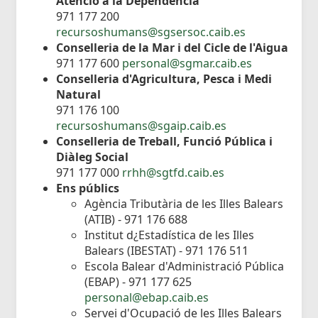
Atenció a la Dependència
971 177 200
recursoshumans@sgsersoc.caib.es
Conselleria de la Mar i del Cicle de l'Aigua
971 177 600
personal@sgmar.caib.es
Conselleria d'Agricultura, Pesca i Medi
Natural
971 176 100
recursoshumans@sgaip.caib.es
Conselleria de Treball, Funció Pública i
Diàleg Social
971 177 000
rrhh@sgtfd.caib.es
Ens públics
Agència Tributària de les Illes Balears
(ATIB) - 971 176 688
Institut d¿Estadística de les Illes
Balears (IBESTAT) - 971 176 511
Escola Balear d'Administració Pública
(EBAP) - 971 177 625
personal@ebap.caib.es
Servei d'Ocupació de les Illes Balears