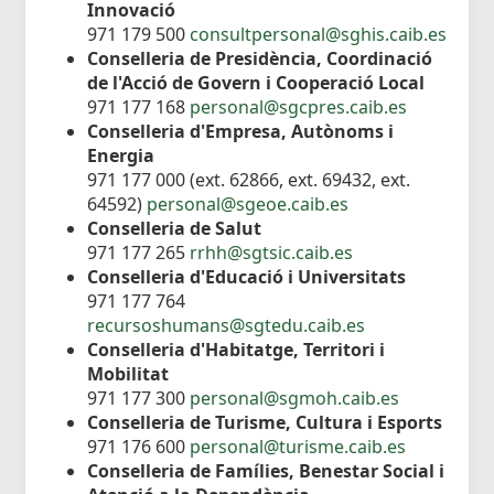
Innovació
971 179 500
consultpersonal@sghis.caib.es
Conselleria de Presidència, Coordinació
de l'Acció de Govern i Cooperació Local
971 177 168
personal@sgcpres.caib.es
Conselleria d'Empresa, Autònoms i
Energia
971 177 000 (ext. 62866, ext. 69432, ext.
64592)
personal@sgeoe.caib.es
Conselleria de Salut
971 177 265
rrhh@sgtsic.caib.es
Conselleria d'Educació i Universitats
971 177 764
recursoshumans@sgtedu.caib.es
Conselleria d'Habitatge, Territori i
Mobilitat
971 177 300
personal@sgmoh.caib.es
Conselleria de Turisme, Cultura i Esports
971 176 600
personal@turisme.caib.es
Conselleria de Famílies, Benestar Social i