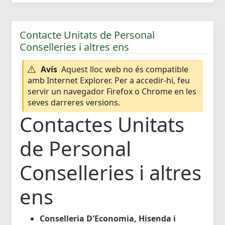
Contacte Unitats de Personal
Conselleries i altres ens
Avís
Aquest lloc web no és compatible
amb Internet Explorer. Per a accedir-hi, feu
servir un navegador Firefox o Chrome en les
seves darreres versions.
Contactes Unitats
de Personal
Conselleries i altres
ens
Conselleria D'Economia, Hisenda i