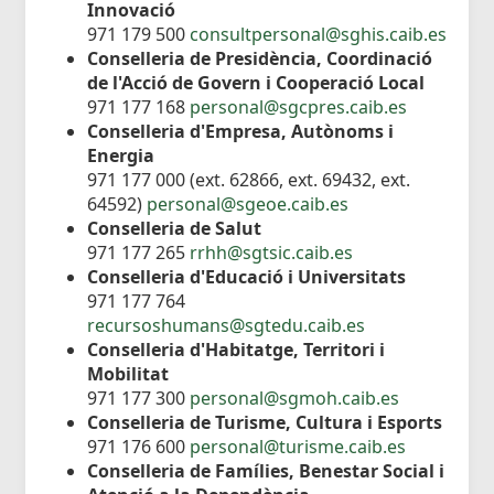
Innovació
971 179 500
consultpersonal@sghis.caib.es
Conselleria de Presidència, Coordinació
de l'Acció de Govern i Cooperació Local
971 177 168
personal@sgcpres.caib.es
Conselleria d'Empresa, Autònoms i
Energia
971 177 000 (ext. 62866, ext. 69432, ext.
64592)
personal@sgeoe.caib.es
Conselleria de Salut
971 177 265
rrhh@sgtsic.caib.es
Conselleria d'Educació i Universitats
971 177 764
recursoshumans@sgtedu.caib.es
Conselleria d'Habitatge, Territori i
Mobilitat
971 177 300
personal@sgmoh.caib.es
Conselleria de Turisme, Cultura i Esports
971 176 600
personal@turisme.caib.es
Conselleria de Famílies, Benestar Social i