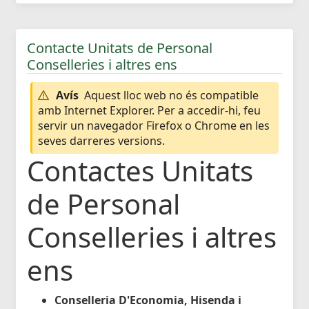
Contacte Unitats de Personal
Conselleries i altres ens
Avís
Aquest lloc web no és compatible
amb Internet Explorer. Per a accedir-hi, feu
servir un navegador Firefox o Chrome en les
seves darreres versions.
Contactes Unitats
de Personal
Conselleries i altres
ens
Conselleria D'Economia, Hisenda i