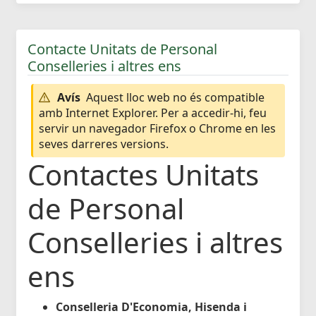
Contacte Unitats de Personal
Conselleries i altres ens
Avís
Aquest lloc web no és compatible
amb Internet Explorer. Per a accedir-hi, feu
servir un navegador Firefox o Chrome en les
seves darreres versions.
Contactes Unitats
de Personal
Conselleries i altres
ens
Conselleria D'Economia, Hisenda i