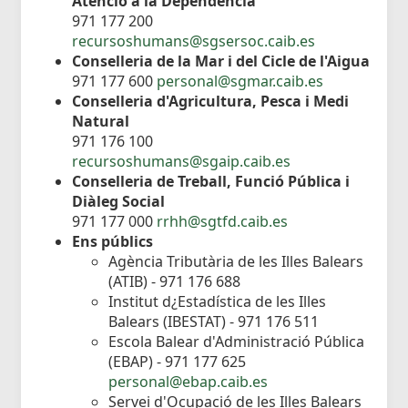
Atenció a la Dependència
971 177 200
recursoshumans@sgsersoc.caib.es
Conselleria de la Mar i del Cicle de l'Aigua
971 177 600
personal@sgmar.caib.es
Conselleria d'Agricultura, Pesca i Medi
Natural
971 176 100
recursoshumans@sgaip.caib.es
Conselleria de Treball, Funció Pública i
Diàleg Social
971 177 000
rrhh@sgtfd.caib.es
Ens públics
Agència Tributària de les Illes Balears
(ATIB) - 971 176 688
Institut d¿Estadística de les Illes
Balears (IBESTAT) - 971 176 511
Escola Balear d'Administració Pública
(EBAP) - 971 177 625
personal@ebap.caib.es
Servei d'Ocupació de les Illes Balears