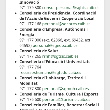
Innovació
971 179 500
consultpersonal@sghis.caib.es
Conselleria de Presidència, Coordinació
de l'Acció de Govern i Cooperació Local
971 177 168
personal@sgcpres.caib.es
Conselleria d'Empresa, Autònoms i
Energia
971 177 000 (ext. 62866, ext. 69432, ext.
64592)
personal@sgeoe.caib.es
Conselleria de Salut
971 177 265
rrhh@sgtsic.caib.es
Conselleria d'Educació i Universitats
971 177 764
recursoshumans@sgtedu.caib.es
Conselleria d'Habitatge, Territori i
Mobilitat
971 177 300
personal@sgmoh.caib.es
Conselleria de Turisme, Cultura i Esports
971 176 600
personal@turisme.caib.es
Conselleria de Famílies, Benestar Social i