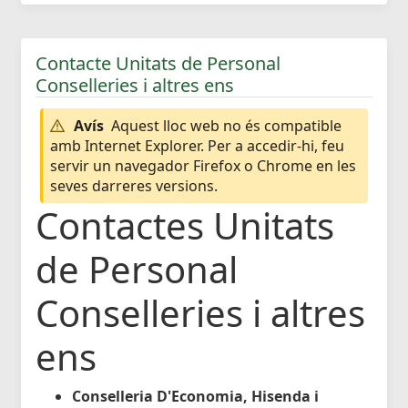
Contacte Unitats de Personal
Conselleries i altres ens
Avís
Aquest lloc web no és compatible
amb Internet Explorer. Per a accedir-hi, feu
servir un navegador Firefox o Chrome en les
seves darreres versions.
Contactes Unitats
de Personal
Conselleries i altres
ens
Conselleria D'Economia, Hisenda i