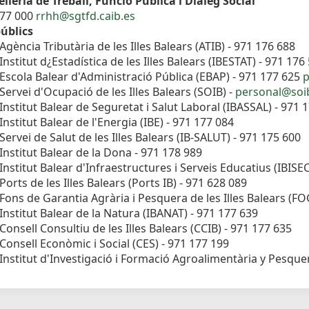
lleria de Treball, Funció Pública i Diàleg Social
177 000
rrhh@sgtfd.caib.es
úblics
Agència Tributària de les Illes Balears (ATIB) - 971 176 688
Institut d¿Estadística de les Illes Balears (IBESTAT) - 971 176
Escola Balear d'Administració Pública (EBAP) - 971 177 625
p
Servei d'Ocupació de les Illes Balears (SOIB) -
personal@soib
Institut Balear de Seguretat i Salut Laboral (IBASSAL) - 971 
Institut Balear de l'Energia (IBE) - 971 177 084
Servei de Salut de les Illes Balears (IB-SALUT) - 971 175 600
Institut Balear de la Dona - 971 178 989
Institut Balear d'Infraestructures i Serveis Educatius (IBISE
Ports de les Illes Balears (Ports IB) - 971 628 089
Fons de Garantia Agrària i Pesquera de les Illes Balears (F
Institut Balear de la Natura (IBANAT) - 971 177 639
Consell Consultiu de les Illes Balears (CCIB) - 971 177 635
Consell Econòmic i Social (CES) - 971 177 199
Institut d'Investigació i Formació Agroalimentària y Pesquera