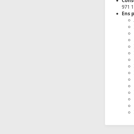
Conse
971 
Ens p