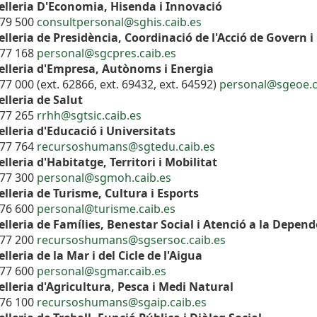
elleria D'Economia, Hisenda i Innovació
179 500
consultpersonal@sghis.caib.es
lleria de Presidència, Coordinació de l'Acció de Govern i
177 168
personal@sgcpres.caib.es
elleria d'Empresa, Autònoms i Energia
77 000 (ext. 62866, ext. 69432, ext. 64592)
personal@sgeoe.c
lleria de Salut
177 265
rrhh@sgtsic.caib.es
lleria d'Educació i Universitats
177 764
recursoshumans@sgtedu.caib.es
lleria d'Habitatge, Territori i Mobilitat
177 300
personal@sgmoh.caib.es
lleria de Turisme, Cultura i Esports
176 600
personal@turisme.caib.es
lleria de Famílies, Benestar Social i Atenció a la Depen
177 200
recursoshumans@sgsersoc.caib.es
lleria de la Mar i del Cicle de l'Aigua
177 600
personal@sgmar.caib.es
lleria d'Agricultura, Pesca i Medi Natural
176 100
recursoshumans@sgaip.caib.es