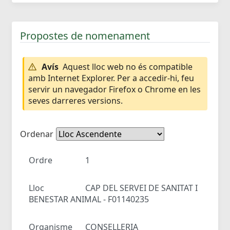
Propostes de nomenament
Avís
Aquest lloc web no és compatible
amb Internet Explorer. Per a accedir-hi, feu
servir un navegador Firefox o Chrome en les
seves darreres versions.
Ordenar
Ordre
1
Lloc
CAP DEL SERVEI DE SANITAT I
BENESTAR ANIMAL - F01140235
Organisme
CONSELLERIA