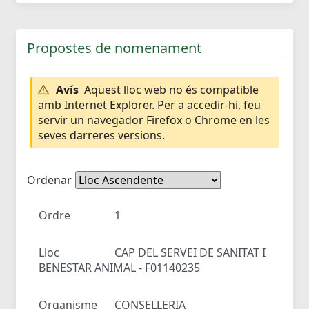
Propostes de nomenament
Avís
Aquest lloc web no és compatible
amb Internet Explorer. Per a accedir-hi, feu
servir un navegador Firefox o Chrome en les
seves darreres versions.
Ordenar
Ordre
1
Lloc
CAP DEL SERVEI DE SANITAT I
BENESTAR ANIMAL - F01140235
Organisme
CONSELLERIA