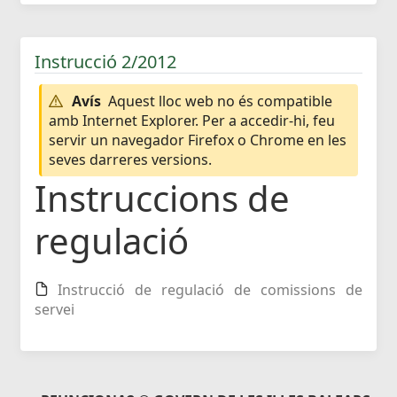
Instrucció 2/2012
Avís
Aquest lloc web no és compatible
amb Internet Explorer. Per a accedir-hi, feu
servir un navegador Firefox o Chrome en les
seves darreres versions.
Instruccions de
regulació
Instrucció de regulació de comissions de
servei