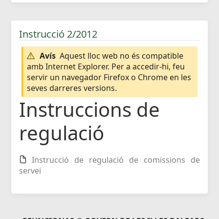
Instrucció 2/2012
Avís
Aquest lloc web no és compatible
amb Internet Explorer. Per a accedir-hi, feu
servir un navegador Firefox o Chrome en les
seves darreres versions.
Instruccions de
regulació
Instrucció de regulació de comissions de
servei