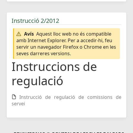
Instrucció 2/2012
Avís
Aquest lloc web no és compatible
amb Internet Explorer. Per a accedir-hi, feu
servir un navegador Firefox o Chrome en les
seves darreres versions.
Instruccions de
regulació
Instrucció de regulació de comissions de
servei