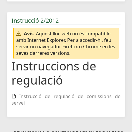
Instrucció 2/2012
Avís
Aquest lloc web no és compatible
amb Internet Explorer. Per a accedir-hi, feu
servir un navegador Firefox o Chrome en les
seves darreres versions.
Instruccions de
regulació
Instrucció de regulació de comissions de
servei