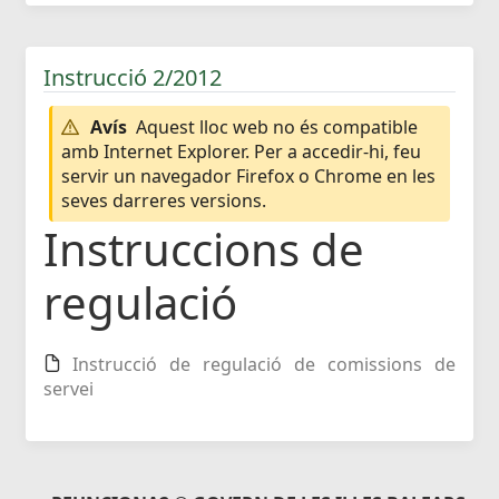
Instrucció 2/2012
Avís
Aquest lloc web no és compatible
amb Internet Explorer. Per a accedir-hi, feu
servir un navegador Firefox o Chrome en les
seves darreres versions.
Instruccions de
regulació
Instrucció de regulació de comissions de
servei