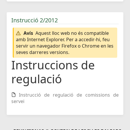
Instrucció 2/2012
Avís
Aquest lloc web no és compatible
amb Internet Explorer. Per a accedir-hi, feu
servir un navegador Firefox o Chrome en les
seves darreres versions.
Instruccions de
regulació
Instrucció de regulació de comissions de
servei