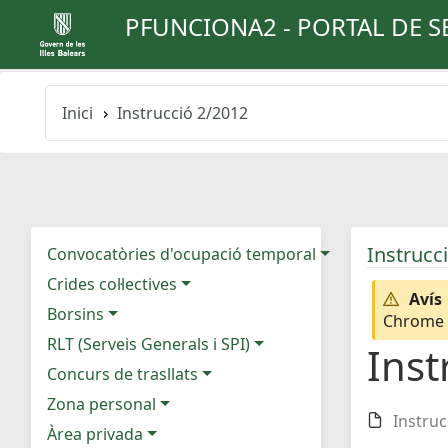
PFUNCIONA2 - PORTAL DE S
Inici
Instrucció 2/2012
Instrucc
Convocatòries d'ocupació temporal
Crides col·lectives
Avís
Borsins
Chrome e
RLT (Serveis Generals i SPI)
Inst
Concurs de trasllats
Zona personal
Instruc
Àrea privada