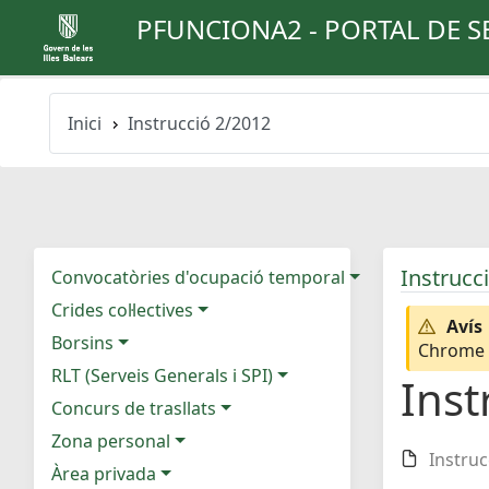
PFUNCIONA2 - PORTAL DE S
Inici
Instrucció 2/2012
Instrucc
Convocatòries d'ocupació temporal
Crides col·lectives
Avís
Borsins
Chrome e
RLT (Serveis Generals i SPI)
Inst
Concurs de trasllats
Zona personal
Instruc
Àrea privada