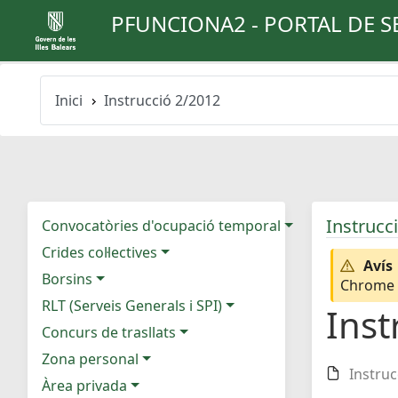
PFUNCIONA2 - PORTAL DE S
Inici
Instrucció 2/2012
Instrucc
Convocatòries d'ocupació temporal
Crides col·lectives
Avís
Borsins
Chrome e
RLT (Serveis Generals i SPI)
Inst
Concurs de trasllats
Zona personal
Instruc
Àrea privada