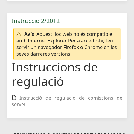
Instrucció 2/2012
Avís
Aquest lloc web no és compatible
amb Internet Explorer. Per a accedir-hi, feu
servir un navegador Firefox o Chrome en les
seves darreres versions.
Instruccions de
regulació
Instrucció de regulació de comissions de
servei