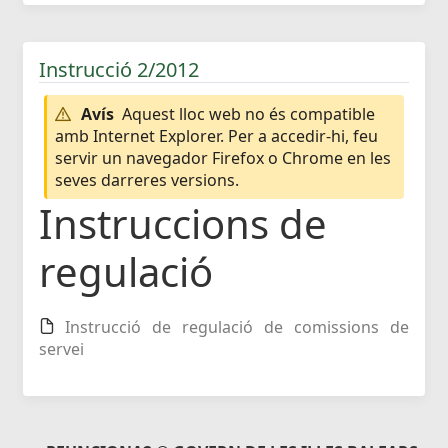
Instrucció 2/2012
Avís
Aquest lloc web no és compatible
amb Internet Explorer. Per a accedir-hi, feu
servir un navegador Firefox o Chrome en les
seves darreres versions.
Instruccions de
regulació
Instrucció de regulació de comissions de
servei